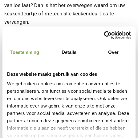
van los laat? Dan is het het overwegen waard om uw
keukendeurtje of meteen alle keukendeurtjes te
vervangen.
Groot kleurenassortiment
Toestemming
Details
Over
Ons assortiment bestaat uit een groot aanbod aan
verschillende kleuren en dessins. Kies een keukendeur
Deze website maakt gebruik van cookies
die bij uw nieuwe stijl past. Of het nu gaat om een
We gebruiken cookies om content en advertenties te
houtlook of egale kleur, wij helpen u graag. Bekijk de te
personaliseren, om functies voor social media te bieden
te kiezen kleuren voor uw keukenkastdeurtjes.
en om ons websiteverkeer te analyseren. Ook delen we
informatie over uw gebruik van onze site met onze
partners voor social media, adverteren en analyse. Deze
Bekijk alle kleuren
partners kunnen deze gegevens combineren met andere
informatie die u aan ze heeft verstrekt of die ze hebben
verzameld op basis van uw gebruik van hun services.