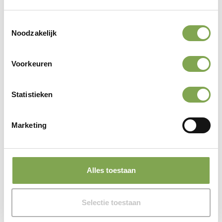
Toestemmingsselectie
Noodzakelijk
Voorkeuren
Statistieken
Marketing
Waarom kiezen voor
Alles toestaan
Keukendeurenconcurrent?
Selectie toestaan
Gegarandeerde de goedkoopste