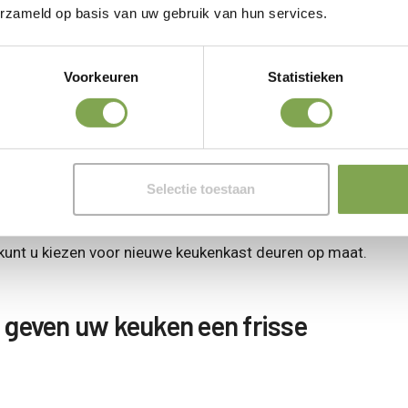
erzameld op basis van uw gebruik van hun services.
kenkastdeuren los?
Voorkeuren
Statistieken
redenen loslaten. Veelal is de oorzaak vocht of
e luchtvochtigheid erg hoog is. Het vele contact met
Selectie toestaan
oor zorgen dat de folie loskomt. Ook intensief gebruik van d
 de folie, vooral als de deuren niet goed worden
 kunt u kiezen voor nieuwe keukenkast deuren op maat.
 geven uw keuken een frisse