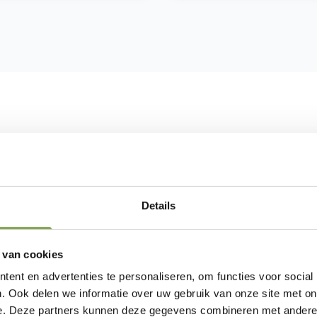
urtjes verkleuren?
n blootstelling aan verschillende invloeden in de keuken. Ee
Details
an tijd de kleur van de folie of het materiaal van de
n of reinigen van de keuken de deurtjes aantasten,
 van cookies
 verkleuring ontstaat. Daarnaast kunnen chemische
ent en advertenties te personaliseren, om functies voor social
 eveneens verkleuring veroorzaakt. Om de kleur van de
. Ook delen we informatie over uw gebruik van onze site met on
k om regelmatig onderhoud uit te voeren en de juiste (milde
e. Deze partners kunnen deze gegevens combineren met andere i