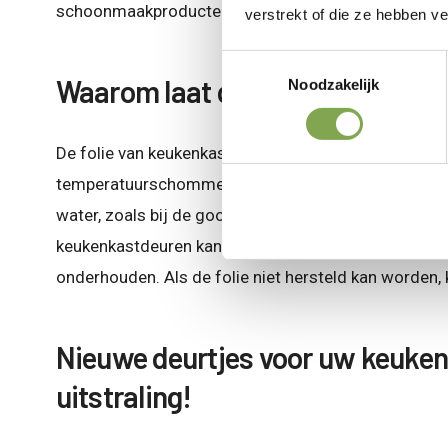
schoonmaakproducten te gebruiken.
verstrekt of die ze hebben v
Toestemmingsselectie
Waarom laat de folie van de keu
Noodzakelijk
De folie van keukenkastdeuren kan om verschillende 
temperatuurschommelingen, vooral in keukens waar d
water, zoals bij de gootsteen of het fornuis, kan erv
keukenkastdeuren kan bijdragen aan het loslaten van
onderhouden. Als de folie niet hersteld kan worden,
Nieuwe deurtjes voor uw keuken
uitstraling!