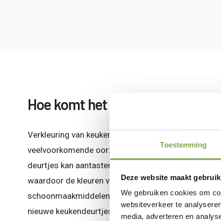
Hoe komt het dat mijn keukende
Verkleuring van keukendeurtjes is vaak het gevolg va
Toestemming
veelvoorkomende oorzaak is zonlicht, dat na verloop v
deurtjes kan aantasten. Ook kan vocht door het koke
Deze website maakt gebruik
waardoor de kleuren vervagen of een ongelijkmatige
We gebruiken cookies om cont
schoonmaakmiddelen de afwerking beschadigen, wat
websiteverkeer te analyseren
nieuwe keukendeurtjes te behouden, is het belangrij
media, adverteren en analys