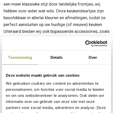
een meer klassieke stijl door landelijke frontjes, wij
hebben voor ieder wat wils. Onze keukendeurtjes zijn
beschikbaar in allerlei kleuren en afmetingen, zodat ze
perfect aansluiten op uw huidige (of nieuwe) keuken.
Uiteraard bieden wij ook bijpassende accessoires, zoals
greepjes en montagemateriaal, zodat u alles in één keer
kunt bestellen en meteen aan de slag kunt!
Toestemming
Details
Over
Stel uw keukendeuren samen
Deze website maakt gebruik van cookies
We gebruiken cookies om content en advertenties te
Waarom u uw hoogglans
personaliseren, om functies voor social media te bieden
keukendeurtjes het beste bij ons kunt
en om ons websiteverkeer te analyseren. Ook delen we
aanschaffen
informatie over uw gebruik van onze site met onze
partners voor social media, adverteren en analyse. Deze