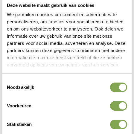
Deze website maakt gebruik van cookies
kleuren in het echt te zien. We zijn als shop gevestigd in
We gebruiken cookies om content en advertenties te
het pand van
Keukenboer
, waar wij onderdeel van zijn.
personaliseren, om functies voor social media te bieden
Weet u zeker welke kleur u graag wilt? Maak uw
en om ons websiteverkeer te analyseren. Ook delen we
bestelling dan thuis af achter de pc. Binnen 3-5 weken
informatie over uw gebruik van onze site met onze
komen we uw bestelling langsbrengen en kunt u aan de
partners voor social media, adverteren en analyse. Deze
slag met het monteren.
partners kunnen deze gegevens combineren met andere
informatie die u aan ze heeft verstrekt of die ze hebben
verzameld op basis van uw gebruik van hun services.
Bekijk alle kleuren
Toestemmingsselectie
Noodzakelijk
Voorkeuren
Statistieken