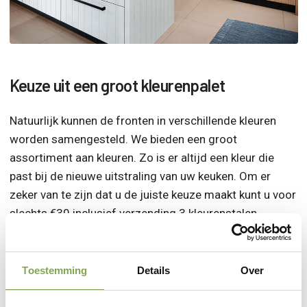
Keuze uit een groot kleurenpalet
Natuurlijk kunnen de fronten in verschillende kleuren
worden samengesteld. We bieden een groot
assortiment aan kleuren. Zo is er altijd een kleur die
past bij de nieuwe uitstraling van uw keuken. Om er
zeker van te zijn dat u de juiste keuze maakt kunt u voor
slechts €30 inclusief verzending 3 kleurenstalen
opvragen. Besluit u om de keukendeuren definitief bij
ons te bestellen? En geeft u de stalen mee retour? Dan
brengen wij dit bedrag in minder op de rekening.
Toestemming
Details
Over
Ook kunt u bij ons langskomen in Etten-Leur om de