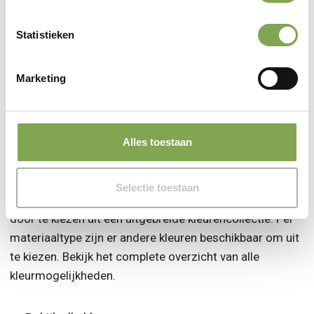
samenstellen, zonder de zorgen die komen kijken bij het
zelf keukenblad wrappen.
Statistieken
Marketing
Stel een nieuw keukenblad samen
Kleurcollectie
Alles toestaan
Op basis van de stijlkeuze krijgt uw keukendeur al een
Selectie toestaan
zekere uitstraling. U kunt dit verder verpersoonlijken
door te kiezen uit een uitgebreide kleurencollectie. Per
materiaaltype zijn er andere kleuren beschikbaar om uit
te kiezen. Bekijk het complete overzicht van alle
kleurmogelijkheden.