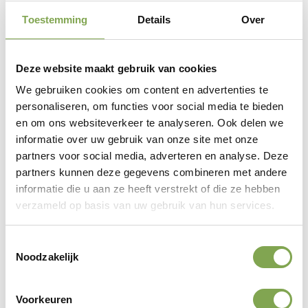
Toestemming
Details
Over
Deze website maakt gebruik van cookies
Bubbels, slijtage en verkleuring bij
We gebruiken cookies om content en advertenties te
het keukenblad wrappen
personaliseren, om functies voor social media te bieden
en om ons websiteverkeer te analyseren. Ook delen we
informatie over uw gebruik van onze site met onze
Wanneer u eraan denkt om uw aanrechtblad te laten
partners voor social media, adverteren en analyse. Deze
wrappen, blijkt al snel dat u enorm veel ontwerpkeuzes
partners kunnen deze gegevens combineren met andere
hebt. U kunt immers kiezen voor diverse folies voor een
informatie die u aan ze heeft verstrekt of die ze hebben
kleur, patroon of zelfs speciale effecten. Ook het zelf
verzameld op basis van uw gebruik van hun services.
keuken wrappen wordt regelmatig aangeprezen als
budgetvriendelijk. Echter, wij bieden we een minstens zo
Toestemmingsselectie
Noodzakelijk
ruime - en vaak zelfs grotere - keuzevrijheid in
materialen en afwerkingen als dat keukenbladen
wrapping biedt. Zo kunt u alles geheel naar eigen smaak
Voorkeuren